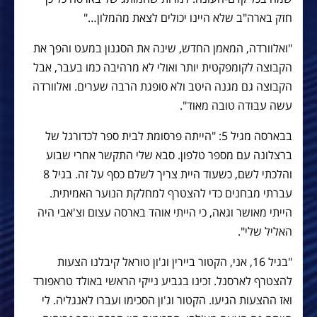
חזק בארה"ב שלא היינו יכולים לצאת מהמלון…"
"ואלוורדה, המאמן החדש, שינה את הסגנון במעט והפך את
הקבוצה לקומפקטית יותר ואולי לא מרהיבה כמו בעבר, אבל
הקבוצה גם מגנה היטב ולא סופגת הרבה שערים. ואלוורדה
עשה עבודה טובה מאוד".
בבארסה מגיל 5: "הייתה פרסומת לבית ספר לכדורגל של
ברצלונה עם מספר טלפון. סבא שלי התקשר אחרי שבוע
והלכתי לשם, כשעוד היית צריך לשלם כסף על זה. בגיל 8
עברתי מבחנים כדי להצטרף למחלקת הנוער האמיתית.
הייתי מאושר וגאה, כי הייתי אוהד בארסה עצום וצ'אבי היה
האליל שלי".
"בגיל 16, אני, הקטור ביירין וג'ון טוראל קיבלנו הצעות
להצטרף לארסנל. זכינו בגביע נייקי הראשי באולד טראפורד
ואז ההצעות הגיעו. הקטור וג'ון הסכימו ועברו לאנגליה. לי