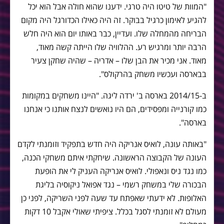
"המוות של טיטו היה טרגי. ידענו שהוא חולה אבל הוא יכל
להגיע לאימון כרגיל בבוקר. זה היה כאילו הכדורגל היה מקום
הבריחה מהמחלה שלו. ועדיין, כבר באותו יום הוא היה חלש
הרבה יותר ומרגיש רע. ההלוויה שלו הייתה קשה מאוד,
מאוד. אני מכיר את הבן שלו – אדריה – שהיה שחקן צעיר
בבארסה ועכשיו משחק בהרקולס".
ב-2014/15 בארסה ב' ירדה ליגה. "היינו משחקים במקומות
כמו קורנייה ומפסידים, הם היו נואשים לנצח אותנו כי אנחנו
בארסה".
"באותה עונה, לואיס אנריקה היה חדש בתפקיד וזומנתי לקדם
העונה של הקבוצה הראשונה. שיחקתי איתם משחקי הכנה,
כמו נגד ניס ונאפולי. לואיס אנריקה העניק לי את הופעת
הבכורה שלי במשחק רשמי – נגד אפואל ניקוסיה בליגת
האלופות. לא ידעתי שאפתח עד שעה לפני השריקה, לפני כן
מעולם לא זומנתי לסגל בכלל. ציפיתי שאולי אקבל 10 דקות