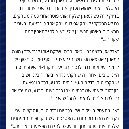
יותר דקות בליגה הראשונה. המאמן החדש, מנולו מרקס
הקטלאני, אמר שהוא מעריך את הכדורגל שלי. אותו הדבר
בדיוק קרה כשהמאמן שלקח אותי פוטר אחרי כמה משחקים.
גם לא הספקתי לשחק אפילו משחק אחד כי נפצעתי בשריר
התאומים באימון הראשון שלי. לא יכולתי להאמין למה
שקורה…"
"אבל אז, בדצמבר – פאקו חמס (שלקח אותו לגרנאדה) מונה
למאמן לאס פאלמס. חשבתי לעצמי – 'סוף סוף!' סוף סוף יש
לי מזל. שיחקתי נגד ולנסיה בגביע בתיקו 1-1 ושיחקתי טוב,
היינו טובים. אחרי זה שיחקתי נגד אייבאר, הובלנו ושוב
שיחקתי טוב. בדקה ה-70 ניסיתי להגיע לכדור ונפצעתי
בקרסול. ידעתי ששברתי משהו כבר באותו הרגע, שמעתי את
זה. לא הצלחתי להאמין למזל שיש לי!"
"אני מתעסק בשיקום שלי בכל יום ובכל היום, וזה קשה. אני
רק רוצה הזדמנות הוגנת. הצטרפתי לשתי קבוצות והמאמנים
שלקחו אותי פוטרו תוך חודש. סבלתי גם מפציעות רציניות…"