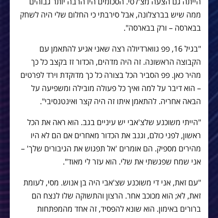
הייתה גם הצעה מצ'לסי. הסכומים היו הרבה יותר גבוהים
ממה שיש בברצלונה, אבל סירבתי כי החלום שלי היה לשחק
בבארסה – ורק בבארסה".
"בגיל 16, פפ גווארדיולה רצה שאני אגיע להתאמן עם
הקבוצה הראשונה. זה היה מדהים, הכדור זז בקצב כל כך
מהיר כאן. פפ הסביר הכל בצורה כל כך מדוקדת וירד לפרטים
– הוא דיבר על למה ואיך כל פעולה מובילה ומשפיעה על
הבאה אחריה. להתאמן איתו זה היה קצר ואינטנסיבי".
"הייתי משוכנע שלצ'אבי יש עיניים בגב. הוא ראה את הכל
ראשון, לפני כולם, וגנב את הכדור מאחרים אם הם לא היו
מהירים מספיק. הם אומרים 'אל תפגוש את הגיבורים שלך' –
אני שמח שפגשתי את שלי. הוא עזר לי מאוד".
"עם זאת, אני די משוכנע שצ'אבי היה בן אנוש. מסי, לעומת
זאת, לא; הוא מכוכב אחר. הרצון והתשוקה שלו לנצח הם
ברורים באימון. הוא שונא להפסיד, זה אחד מהמפתחות