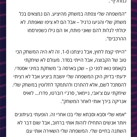
כמחליף".
"המשפחה שלי צפתה במשחק מהיציע. הם נמצאים בכל
משחק שלי והגיעו כרגיל – אבל הם לא ציפו שאפתח. לא
יכולתי לגלות להם שאני פותח, אז הם גילו כשפורסמו
ההרכבים".
"הייתי קצת לחוץ, אבל ניצחנו 1-0. זה לא היה המשחק הכי
טוב של הקבוצה, אבל הייתי בסדר. מעולם לא שיחקתי
בקאמפ נואו לפני כן – שכן בארסה ב' משחקת במיני אסטדי.
ידעתי בדיוק היכן המשפחה שלי יושבת ביציע אבל לא רציתי
להסתכל לשם, אלא להתרכז ולהתמקד לחלוטין במשחק שלי.
שיחקתי עם צ'אבי, ניימאר, סרג'י רוברטו, פדרו… לואיס
אנריקה בירך אותי לאחר המשחק".
"אמא שלי וסבא וסבתא שלי בכו אחרי זה. הופעתי בעיתונים
ויותר אנשים התחילו לזהות אותי ברחוב, אבל שום דבר לא
השתנה בחיים שלי. המשפחה שלי השאירה אותי עם