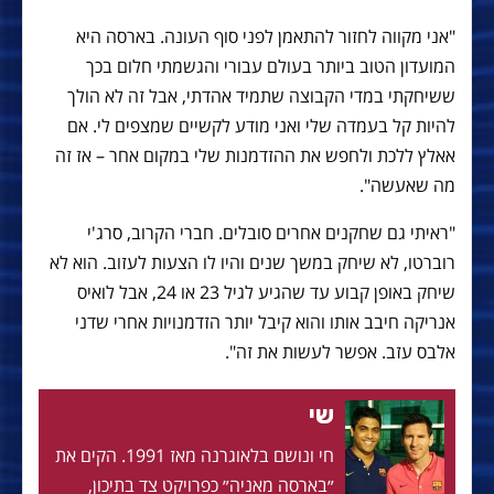
"אני מקווה לחזור להתאמן לפני סוף העונה. בארסה היא
המועדון הטוב ביותר בעולם עבורי והגשמתי חלום בכך
ששיחקתי במדי הקבוצה שתמיד אהדתי, אבל זה לא הולך
להיות קל בעמדה שלי ואני מודע לקשיים שמצפים לי. אם
אאלץ ללכת ולחפש את ההזדמנות שלי במקום אחר – אז זה
מה שאעשה".
"ראיתי גם שחקנים אחרים סובלים. חברי הקרוב, סרג'י
רוברטו, לא שיחק במשך שנים והיו לו הצעות לעזוב. הוא לא
שיחק באופן קבוע עד שהגיע לגיל 23 או 24, אבל לואיס
אנריקה חיבב אותו והוא קיבל יותר הזדמנויות אחרי שדני
אלבס עזב. אפשר לעשות את זה".
שי
חי ונושם בלאוגרנה מאז 1991. הקים את
״בארסה מאניה״ כפרויקט צד בתיכון,