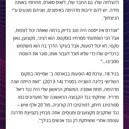
להצלחה שלו. גם החבר שלו, לואיס סוארס, תחרותי באותה
מידה. יש להם יריבות מדהימה באימונים, שניהם מונעים ע"י
הניצחון".
"אנדרס אינייסטה היה טוב בדיוק ברמה שאתה יכול לצפות,
אבל הכי הופתעתי מסרחיו בוסקטס. הוא רציני, מקצוען, גאון
טקטי, לא יכול לטעות, אבל בעיקר הדרך בה הוא משתמש
ברגליים שלו כדי שלא תוכל לעבור אותו, סוגר את השטח
מסביבו…"
בגיל 18, ערכת 40 הופעות בבארסה ב' שסיימה במקום
השלישי בליגה השנייה בספרד (2013-14). "זאת הייתה שנה
מדהימה, תחת אוסביו. המשחק הראשון שלי היה נגד ריאל
מדריד. שיחקתי נגד הקבוצה הראשונה של מועדונים כמו
ספורטינג חיחון, דפורטיבו לה קורוניה, מול 20 אלף איש –
נגד שחקנים מקצוענים ומנוסים. אתה מבחין בקפיצת מדרגה
עצומה אחרי ששיחקת רק נגד אנשים בגילך".