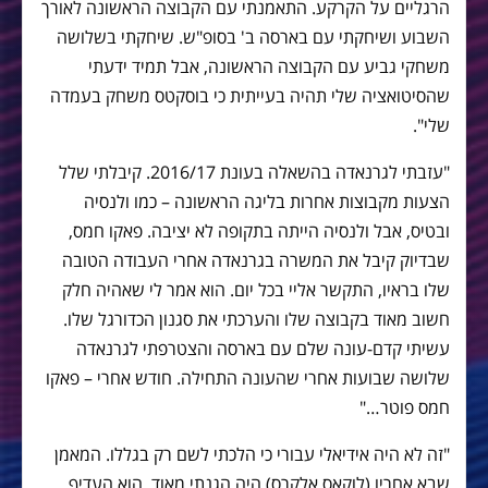
הרגליים על הקרקע. התאמנתי עם הקבוצה הראשונה לאורך
השבוע ושיחקתי עם בארסה ב' בסופ"ש. שיחקתי בשלושה
משחקי גביע עם הקבוצה הראשונה, אבל תמיד ידעתי
שהסיטואציה שלי תהיה בעייתית כי בוסקטס משחק בעמדה
שלי".
"עזבתי לגרנאדה בהשאלה בעונת 2016/17. קיבלתי שלל
הצעות מקבוצות אחרות בליגה הראשונה – כמו ולנסיה
ובטיס, אבל ולנסיה הייתה בתקופה לא יציבה. פאקו חמס,
שבדיוק קיבל את המשרה בגרנאדה אחרי העבודה הטובה
שלו בראיו, התקשר אליי בכל יום. הוא אמר לי שאהיה חלק
חשוב מאוד בקבוצה שלו והערכתי את סגנון הכדורגל שלו.
עשיתי קדם-עונה שלם עם בארסה והצטרפתי לגרנאדה
שלושה שבועות אחרי שהעונה התחילה. חודש אחרי – פאקו
חמס פוטר…"
"זה לא היה אידיאלי עבורי כי הלכתי לשם רק בגללו. המאמן
שבא אחריו (לוקאס אלקרס) היה הגנתי מאוד, הוא העדיף