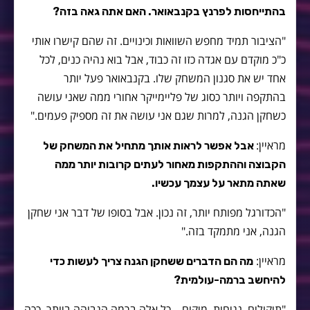
בהתייחסות לפרנץ בקנבאואר. האם אתה גאה בזה?
"הציבור תמיד מחפש השוואות וכינויים. זה שהם קישרו אותי
כ"כ מוקדם עם אגדה כזו זה כבוד, אבל בוא נהיה כנים, לכל
אחד יש את סגנון המשחק שלו. בקנבאואר פעל יותר
בהתקפה ויותר כסוג של פליימייקר אחורי ממה שאני עושה
כשחקן הגנה, למרות שגם אני עושה את זה מספיק פעמים."
מראיין:
אבל אפשר לראות אותך מתחיל את המשחק של
הקבוצה וההתקפות מאחור לעתים קרובות יותר ממה
שאתה מתאר על עצמך עכשיו.
"הכדורגל מפותח יותר, זה נכון. אבל בסופו של דבר אני שחקן
הגנה, אני מתמקד בזה."
מראיין:
מה הם הדברים ששחקן הגנה צריך לעשות כדי
להיחשב ברמה-עולמית?
"תיקולים, נגיחות, מיקום – כל אלה ברמה הגבוהה ביותר. ככה