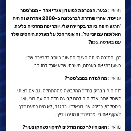
מראיין:
כנער, הצטרפת למועדון אגדי אחד – מנצ'סטר
יונייטד. אחרי שחזרת לברצלונה ב-2008 אמרת שזה היה
'הרגע היפה ביותר בקריירה שלי, יותר יפה מהזכייה בליגת
האלופות עם יונייטד'. זה אומר הכל על מערכת היחסים שלך
עם בארסה, נכון?
"כן, החזרה הייתה הצעד החשוב ביותר בקריירה שלי.
כשעזבתי את בארסה, חשבתי שלא אוכל לחזור."
מראיין:
מה למדת במנצ'סטר?
"זה היה מבריק בחדר ההלבשה מההתחלה, גם אם רציתי
לשחק יותר. אבל היה להם קבוצה מדהימה עם רוני, ואן
ניסטלרוי, כריסטיאנו רונאלדו. בהגנה, לא היה כמעט דרך
לעקוף את ריו פרדיננד ונמניה וידיץ'."
מראיין:
האם היו לך כמה מודלים לחיקוי כשחקן צעיר?