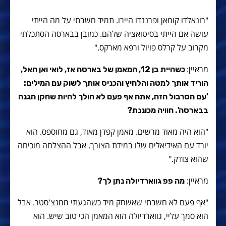
"רונאלדו קומאן ופרננדו היירו. תמיד חשבתי על מה הייתי
עושה אם הייתי בסיטואציה שלהם. כמובן בבארסה הסתכלתי
מקרוב על קרלס פויול ורפא מארקס."
מראיין:
כשהיית בן 12, המאמן של בארסה אז, לואי ואן חאל,
הוריד אותך למטה והלחיץ והכניס אותך לשוק עם המילים:
'עם הסרבול הזה, אתה אף פעם לא הולך להיות שחקן הגנה
בבארסה'. חוויה מכוננת?
"הוא היה מאוד מרשים. מאמן קפדן מאוד, גם מחוספס. הוא
יורד עם האידיאלים שלו במידת הצורך. אבל ההצלחה מוכיחה
שהוא צודק."
מראיין:
מה פפ גווארדיולה נתן לך?
"אף פעם לא חשבתי שאשחק מיד כשהגעתי ממנצ'סטר. אבל
הוא סמך עליי, גווארדיולה הוא המאמן הכי טוב שיש. הוא