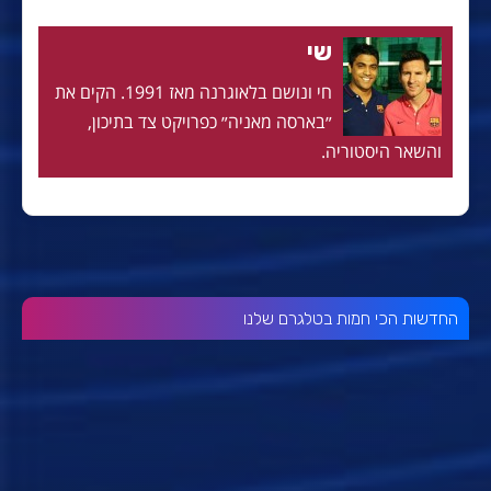
שי
חי ונושם בלאוגרנה מאז 1991. הקים את
״בארסה מאניה״ כפרויקט צד בתיכון,
והשאר היסטוריה.
החדשות הכי חמות בטלגרם שלנו