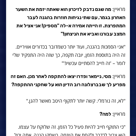
מראיין:
מה שגם נדבק לזיכרון הוא שאתה יזמת את השער
האחרון בגמר, עם שתי נגיחות חוזרות בהגנה לעבר
המתפרצת. זו הייתה אמירה א-לה "מספיק! אני אציל את
המצב עבורנו ואביא את הניצחון!"
"אני הסמכות בהגנה, ועוד יותר כשמדובר בכדורים אוויריים.
זה היה בתוספת הזמן, יובה תקפה, כך שזה היה התפקיד שלי
לומר – 'זה חייב להסתיים עכשיו!'"
מראיין:
מסי, ניימאר ופדרו יצאו להתקפה לאחר מכן. האם זה
מפריע לך שבברצלונה רוב הדיון הוא על שחקני ההתקפה?
"לא, זה נורמלי. קשה יותר לתקוף היטב מאשר להגן."
מראיין:
למה?
"כי התוקף חייב להיות פעיל כל הזמן. זה שלוקח על עצמו.
הוא צריך לכדרר ולקחת את היוזמה. כשחקן הגנה, אתה יכול