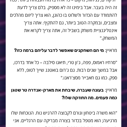
זה היה בעבר. אבל בימינו זה לא מספיק. בלם צריך לדעת
להתמודד עם הכדור ולשלוט בו כהוגן, הוא צריך ליזום מהלכים
ומצבים, ובמקרה הטוב ביותר, גם להתקיף. אתה צריך
אינטליגנציית משחק בשביל זה, אתה צריך לקרוא את
המשחק."
מראיין:
מי הם השחקנים שאפשר לדבר עליהם ברמה כזו?
"סרחיו ראמוס, פפה, ג'ון טרי, תיאגו סילבה – כל אחד בדרכו,
אבל במשך שנים רבות. גם ג'רום בואטנג שייך לטופ, ללא
ספק. כמו גם חאבייר מסצ'ראנו."
מראיין:
בעונה שעברה, שיבחת את מארק-אנדרה טר שטגן
כמה פעמים. מה החוזקה שלו?
"הוא משרה ביטחון וגורם לקבוצה להרגיש נוח. הנוכחות שלו
מרגיעה; הוא מטפל בכדור בצורה מבריקה עם הרגליים. אני