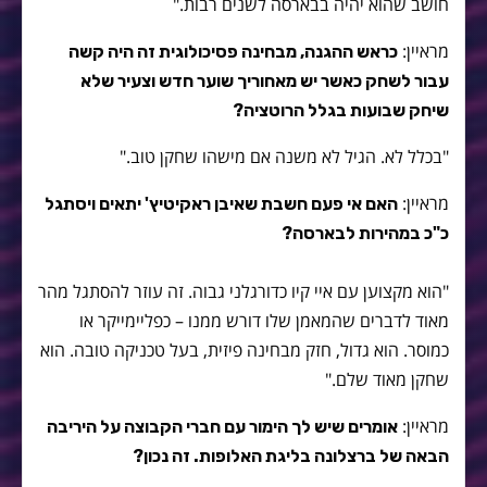
חושב שהוא יהיה בבארסה לשנים רבות."
מראיין:
כראש ההגנה, מבחינה פסיכולוגית זה היה קשה
עבור לשחק כאשר יש מאחוריך שוער חדש וצעיר שלא
שיחק שבועות בגלל הרוטציה?
"בכלל לא. הגיל לא משנה אם מישהו שחקן טוב."
מראיין:
האם אי פעם חשבת שאיבן ראקיטיץ' יתאים ויסתגל
כ"כ במהירות לבארסה?
"הוא מקצוען עם איי קיו כדורגלני גבוה. זה עוזר להסתגל מהר
מאוד לדברים שהמאמן שלו דורש ממנו – כפליימייקר או
כמוסר. הוא גדול, חזק מבחינה פיזית, בעל טכניקה טובה. הוא
שחקן מאוד שלם."
מראיין:
אומרים שיש לך הימור עם חברי הקבוצה על היריבה
הבאה של ברצלונה בליגת האלופות. זה נכון?