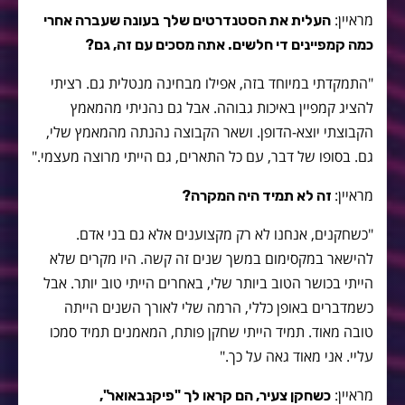
מראיין:
העלית את הסטנדרטים שלך בעונה שעברה אחרי
כמה קמפיינים די חלשים. אתה מסכים עם זה, גם?
"התמקדתי במיוחד בזה, אפילו מבחינה מנטלית גם. רציתי
להציג קמפיין באיכות גבוהה. אבל גם נהניתי מהמאמץ
הקבוצתי יוצא-הדופן. ושאר הקבוצה נהנתה מהמאמץ שלי,
גם. בסופו של דבר, עם כל התארים, גם הייתי מרוצה מעצמי."
מראיין:
זה לא תמיד היה המקרה?
"כשחקנים, אנחנו לא רק מקצוענים אלא גם בני אדם.
להישאר במקסימום במשך שנים זה קשה. היו מקרים שלא
הייתי בכושר הטוב ביותר שלי, באחרים הייתי טוב יותר. אבל
כשמדברים באופן כללי, הרמה שלי לאורך השנים הייתה
טובה מאוד. תמיד הייתי שחקן פותח, המאמנים תמיד סמכו
עליי. אני מאוד גאה על כך."
מראיין:
כשחקן צעיר, הם קראו לך "פיקנבאואר",