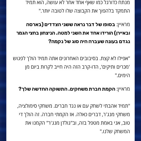
מנתח כדורגל כמו שאף אחד אחר לא עושה, הוא תמיד
התמקד בלהפוך את הקבוצה שלו לטובה יותר."
מראיין:
בסופו של דבר נראה ששני הצדדים (בארסה
ובאיירן) הורידו אחד את השני למטה. הניצחון בחצי הגמר
נגדם בעונה שעברה היה סוג של נקמה?
"אפילו לא קצת. בסיבובים האחרונים אתה תמיד הולך לפגוש
'מכרים ותיקים', הדו-קרב הזה היה חייב לקרות ביום מן
הימים."
מראיין:
הקמת חברת משחקים. התשוקה החדשה שלך?
"תמיד אהבתי לשחק עם או נגד חברים. משחקי סימולציה,
משחקי מנג'ר, דברים כאלה. אז הקמתי חברה. זה הולך די
טוב, אני באמת מטפל בזה, וב"גולדן מנג'ר" הקמנו את
המשחק שלנו."