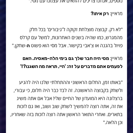
נוספים, אנחנו צריכים להתאים את עצמנו עם מסי."
מראיין:
רק איתו?
"לא רק. קבוצה מוצלחת זקוקה ל'גיבורים' בכל חלק
מהמגרש, כמו שהיה בשנים האחרונות, למשל עם קרלס
פויול בהגנה או צ'אבי בקישור. אבל מסי הוא פשוט
-שחקן."
ה
מראיין:
מסי היה חבר שלך גם בימי הלה-מאסיה. האם
לפעמים אתם מדברים על זה: 'היי, תראה מה השגנו?!'
"באותו זמן, החלום הראשוני וההתחלתי שלנו היה להגיע
ולשחק בקבוצה הראשונה. זה לבד כבר היה חלום, כי עבורי,
ברצלונה היא המועדון של החיים שלי! אבל אם אתה משיג
את זה, אתה רוצה להמשיך לשחק שוב ושוב, ואז גם לזכות
בתארים. ואחרי התואר הראשון אתה רוצה לזכות בזה שאחריו,
וכן הלאה."