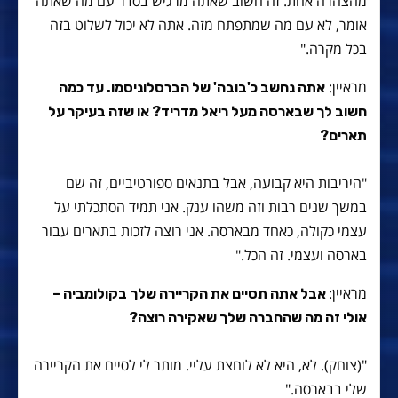
מהצהרה אחת. זה חשוב שאתה מרגיש בסדר עם מה שאתה
אומר, לא עם מה שמתפתח מזה. אתה לא יכול לשלוט בזה
בכל מקרה."
מראיין:
אתה נחשב כ'בובה' של הברסלוניסמו. עד כמה
חשוב לך שבארסה מעל ריאל מדריד? או שזה בעיקר על
תארים?
"היריבות היא קבועה, אבל בתנאים ספורטיביים, זה שם
במשך שנים רבות וזה משהו ענק. אני תמיד הסתכלתי על
עצמי כקולה, כאחד מבארסה. אני רוצה לזכות בתארים עבור
בארסה ועצמי. זה הכל."
מראיין:
אבל אתה תסיים את הקריירה שלך בקולומביה –
אולי זה מה שהחברה שלך שאקירה רוצה?
"(צוחק). לא, היא לא לוחצת עליי. מותר לי לסיים את הקריירה
שלי בבארסה."