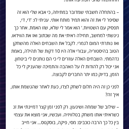
– בהתחלה חשבתי שמדובר במתיחה, כי אבא שלי הוא זה
שסיפר לי את זה והוא תמיד מותח אותי. עניתי לו: 'די, די,
תפסיק עם השטויות.' הוא אמר לי שלא, שזו האמת. אחר כך
ניגשתי למחשב, תחילה ראיתי את מה שכתוב ואז את הווידאו.
ואז נותרתי המום לגמרי. לקבל את השבחים האלה מהשחקן
הטוב בהיסטוריה, עבורי אלה היו 10 דקות של תהילה, באמת
נדהמתי. השבחים האלה עוזרים לי כי הם נותנים לי ביטחון.
אני יכול רק להודות לו על האהבה והתמיכה שהעניק לי כל
הזמן, בדיוק כמו יתר החברים לקבוצה.
לפני כן זה היה חלום לשחק לצדו, כעת לאחר שהגשמת אותו,
איך זה?
– שילוב של שמחה ושיגעון. רק לפני זמן קצר דמיינתי את זנ
כשראיתי אותו משחק בטלוויזיה. ועכשיו, אני מוצא את עצמי
בין כל כך הרבה כוכבים: מסי, פיקה, בוסקטס… אני חייב