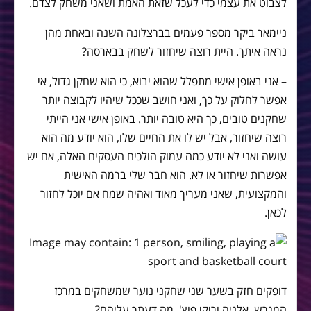
לצבוט את עצמי כדי לעכל שזאת האמת ושאני משחק לצדם.
ניימאר ביקר מספר פעמים בברצלונה השנה ובאחת מהן
נראה איתך. היית רוצה שיחזור לשחק בבארסה?
– אני באופן אישי מתפלל שהוא יבוא, כי הוא שחקן גדול, אי
אפשר לחלוק על כך, ואני חושב שככל שיהיו לקבוצה יותר
שחקנים טובים, כך היא טובה יותר. באופן אישי אני הייתי
רוצה שיחזור, אבל יש לו את החיים שלו, הוא יודע מה הוא
עושה ואני לא יודע כמה עמוק הולכים העסקים האלה, אם יש
אפשרות שיחזור או לא. הוא חבר שלי ברמה האישית
והמקצועית, שאני מעריך מאוד ואהיה שמח אם יוכל לחזור
לכאן.
דופקים חזק בשער שני שחקני נוער שמשחקים במרכז
המגרש, אלניה וריקי פוץ'. מה דעתך עליהם?