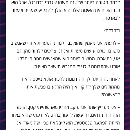
לרמה הטובה ביותר שלו. זה משהו שגרתי בכדורגל. אבל הוא
כבר הוכיח את האיכות שלו והוא הולך להבקיע שערים ולעזור
לבארסה.
ודמבלה?
– לדעתי, אני מאמין שהוא כבר למד מהטעויות אחרי שאנשים
נזפו בו. כולנו עושים טעויות ואנחנו צריכים ללמוד מהן, גם
אני, גם אתה. החשוב ביותר הוא שהאנשים מסביב יחבקו
אותו ושהתרומה שלו על המגרש תישאר מצוינת.
לאחרונה הייתה לך ההזדמנות להכיר את אינייסטה, אחד
מהמודלים שלך לחיקוי. איך היה הרגע בו פגשת אותו
לראשונה?
– אני מעריץ אותו ואני עוקב אחריו מאז שהייתי קטן. הרגע
הזה היה מדהים. זה עשה לי עור ברווז. לא ידעתי שהוא בא וזו
הייתה הפתעה פנטסטית. הוא קיבל את פניי יפה מאוד. אני