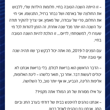
– זו הייתה השנה הטובה בחיי. חלומות הילדות שלי, ללבוש
את החולצה של בארסה ושל נבחר ברזיל, התגשמו. אני חי
את החלום, פרי של עבודה, של מאמץ. אני צריך להוקיר תודה
על השנה הזו יותר מכל שנה אחרת. זה הזמן להודות לכל מי
שעזרו לי, למשפחתי, לדיוס… זו הולכת להיות השנה הטובה
בחיי.
עם הפנים ל-2019, מה אתה יכול לבקש כך שזו תהיה שנה
אף טובה יותר?
– הדבר הראשון הוא בריאות לכולם. בלי בריאות אנחנו לא
יכולים לעשות דבר. אחר כך, תואר כלשהו – ליגת האלופות,
אליפות הליגה, הגביע, או אף יותר טוב, כל השלושה.
על אילו מסורות של חג המולד אתה מקפיד?
– אנחנו נוהגים להיפגש בבית של דודתי בערב החג וביום
החג. אנחנו גם נוהגים לאכול ברווז.