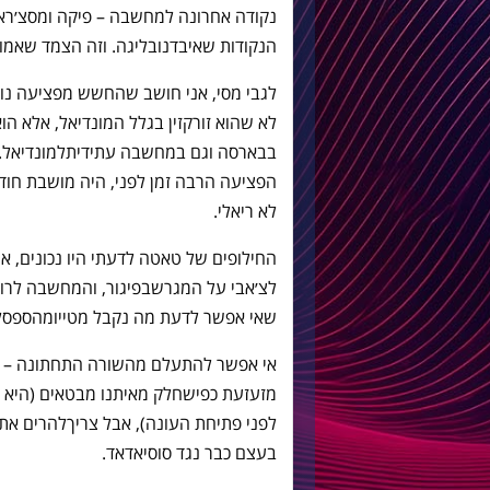
נקודה אחרונה למחשבה
–
פיקה ומסצ׳רא
הנקודות שאיבדנובליגה
.
וזה הצמד שאמור
לגבי מסי
,
אני חושב שהחשש מפציעה נוספ
לא שהוא זורקזין בגלל המונדיאל
,
אלא הוא
בבארסה וגם במחשבה עתידיתלמונדיאל
.
הפציעה הרבה זמן לפני
,
היה מושבת חודש
לא ריאלי
.
החילופים של טאטה לדעתי היו נכונים
,
או
לצ׳אבי על המגרשבפיגור
,
והמחשבה לרווח
שאי אפשר לדעת מה נקבל מטייומהספסל
אי אפשר להתעלם מהשורה התחתונה
–
מזעזעת כפישחלק מאיתנו מבטאים
(
היא 
לפני פתיחת העונה
),
אבל צריךלהרים את 
בעצם כבר נגד סוסיאדאד
.