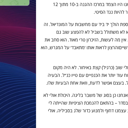
נו היו הצמד במרכז ההגנה ב
-10
מתוך
12
 להיות נגד הסיטי
.
ת הולך יד ביד עם מחשבות על המונדיאל
.
זה
 לא משתולל בשביל לא להפצע שוב גם
אין מה לעשות
,
הזיכרון טרי מאוד
.
הוא סחב את
ייםוהרצון לראות אותו ׳מתאבד׳ על המגרש
,
הוא
לי שוב
(
כרגיל
)
קצת באיחור
.
לא היה מקום
 עוד יותר את הכנפיים עם טייו כנ״ל
.
הבעיה
.
בעצם אפשר לדעת
,
וזאת אחת הבעיות שלו
.
אנחנו כן בסוג של משבר בליגה
.
היכולת אולי לא
בסדר
–
בהתאם להנמכת הציפיות שהייתה לי
עצמנו דחוף ולמנוע כדור שלג בסביליה
.
אולי