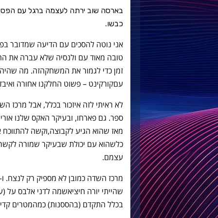
כבשו.
אני נוטה להסכים עם הדיעה שמדובר בפא
טובה מאוד עם ולנסיה שלא עברה את הח
זמן כדי לגמור את המשחקהזה
.
מה שהיה 
עםקורקינט
–
פשוט החלקנו אחורה ואיבד
לא ראיתי לזה איזכור בכלל
,
אבל מרכז הש
ספר
.
גם פארחו
,
ובעיקר האקס שלנו אורי 
מאז שהוא הגיע לקבוצה
,
וקשה להתווכח א
כלשהוא עם יכולת שבעיקר שמורה לקשרי
עצמם
.
מרכז השדה כמובן לא מספיק רק לנצח
.
ו
–
שהייתי יורה חיציאשמה לדני אלבס על
(
ע
בכלל התקדם
(
בהססנות
)
כמהמטרים קדימ