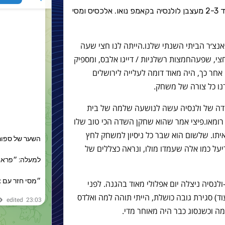
בארסה שוב ירתה לעצמה ברגל עם הפסד 2-3 מעצבן לולנסיה בקאמפ נואו. אלכסיס ומסי
נצ׳ר הביתי השנתי שלנו
.
הייתה לנו חצי שעה
צי
,
שפעהחמצות רשלניות
/
דייגו אלבס
,
ומספיק
אחר כך
,
היה מאוד דומה לעלייה לירושלים
נו כל צורה של משחק
.
דה של ולנסיה עשה לנושעה שלמה של בית
רומאו
.
פיצי אמר שהוא שחקן השדה הכי טוב שלו
יתו
.
שלשום הוא שבר כל ניסיון למשחק לחץ
על כמו אלה שעמדו מולו
,
ונראה כצללים של
ולנסיה ניצלה יום אפלולי מאוד בהגנה
.
לפני
וד
)
סגירת גובה כושלת
,
הייתי תוהה למה ואלדס
ה וכשנסוג כבר היה מאוחר מדי
.