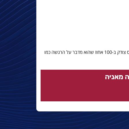
המכוער: קהל קונצרטים מסריח. דני אלבס צודק ב-100 אחוז שהוא מדבר על הרגשה כמו
 מאניה