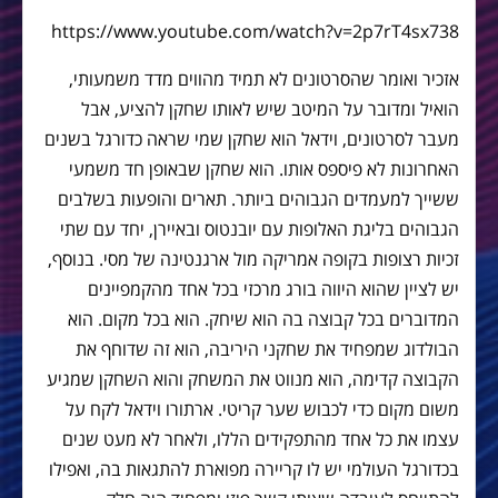
https://www.youtube.com/watch?v=2p7rT4sx738
אזכיר ואומר שהסרטונים לא תמיד מהווים מדד משמעותי,
הואיל ומדובר על המיטב שיש לאותו שחקן להציע, אבל
מעבר לסרטונים, וידאל הוא שחקן שמי שראה כדורגל בשנים
האחרונות לא פיספס אותו. הוא שחקן שבאופן חד משמעי
ששייך למעמדים הגבוהים ביותר. תארים והופעות בשלבים
הגבוהים בליגת האלופות עם יובנטוס ובאיירן, יחד עם שתי
זכיות רצופות בקופה אמריקה מול ארגנטינה של מסי. בנוסף,
יש לציין שהוא היווה בורג מרכזי בכל אחד מהקמפיינים
המדוברים בכל קבוצה בה הוא שיחק. הוא בכל מקום. הוא
הבולדוג שמפחיד את שחקני היריבה, הוא זה שדוחף את
הקבוצה קדימה, הוא מנווט את המשחק והוא השחקן שמגיע
משום מקום כדי לכבוש שער קריטי. ארתורו וידאל לקח על
עצמו את כל אחד מהתפקידים הללו, ולאחר לא מעט שנים
בכדורגל העולמי יש לו קריירה מפוארת להתגאות בה, ואפילו