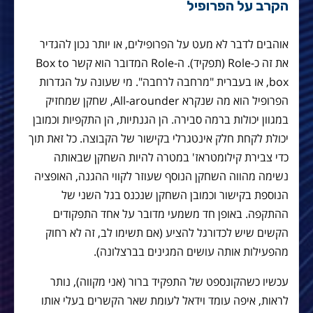
הקרב על הפרופיל
אוהבים לדבר לא מעט על הפרופילים, או יותר נכון להגדיר
את זה כ-Role (תפקיד). ה-Role המדובר הוא קשר Box to
box, או בעברית "מרחבה לרחבה". מי שעונה על הגדרות
הפרופיל הוא מה שנקרא All-arounder, שחקן שמחזיק
במגוון יכולות ברמה סבירה. הן הגנתיות, הן התקפיות וכמובן
יכולת לקחת חלק אינטגרלי בקישור של הקבוצה. כל זאת תוך
כדי צבירת קילומטראז' במטרה להיות השחקן שבאותה
נשימה מהווה השחקן הנוסף שעוזר לקווי ההגנה, האופציה
הנוספת בקישור וכמובן השחקן שנכנס בגל השני של
ההתקפה. באופן חד משמעי מדובר על אחד התפקודים
הקשים שיש לכדורגל להציע (אם תשימו לב, זה לא רחוק
מהפעילות אותה עושים המגינים בברצלונה).
עכשיו כשהקונספט של התפקיד ברור (אני מקווה), נותר
לראות, איפה עומד וידאל לעומת שאר הקשרים בעלי אותו