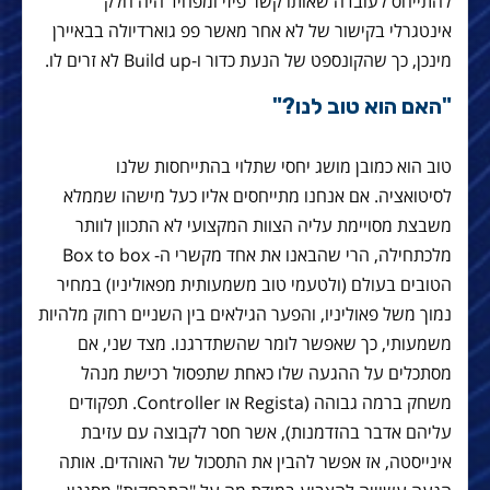
להתייחס לעובדה שאותו קשר פיזי ומפחיד היה חלק
אינטגרלי בקישור של לא אחר מאשר פפ גוארדיולה בבאיירן
מינכן, כך שהקונספט של הנעת כדור ו-Build up לא זרים לו.
"האם הוא טוב לנו?"
טוב הוא כמובן מושג יחסי שתלוי בהתייחסות שלנו
לסיטואציה. אם אנחנו מתייחסים אליו כעל מישהו שממלא
משבצת מסויימת עליה הצוות המקצועי לא התכוון לוותר
מלכתחילה, הרי שהבאנו את אחד מקשרי ה- Box to box
הטובים בעולם (ולטעמי טוב משמעותית מפאוליניו) במחיר
נמוך משל פאוליניו, והפער הגילאים בין השניים רחוק מלהיות
משמעותי, כך שאפשר לומר שהשתדרגנו. מצד שני, אם
מסתכלים על ההגעה שלו כאחת שתפסול רכישת מנהל
משחק ברמה גבוהה (Regista או Controller. תפקודים
עליהם אדבר בהזדמנות), אשר חסר לקבוצה עם עזיבת
אינייסטה, אז אפשר להבין את התסכול של האוהדים. אותה