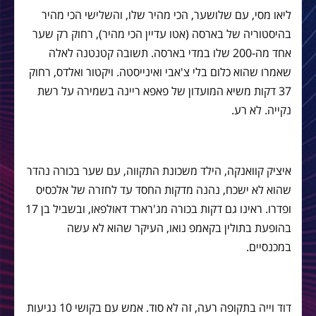
ליאו מסי, עם שלושער, הכי מהיר שלו, והשלישי הכי מהיר
בהיסטוריה של בארסה (אטו עדיין הכי מהיר), רחוק רק שער
אחד מה-200 שלו במדי בארסה. תשובה קטנטנה לאלה
שאמרו שהוא כלום בלי צ'אבי ואינייסטה. ויקטור ואלדס, רחוק
37 דקות משיא המועדון של פאפא ריינה בשמירה על רשת
נקייה. לא רע.
איציק קוואנקה, הילד משכונת התקווה, עם שער בכורה נהדר
שהוא לא ישכח, נהנה מדקות החסד עד לחזרה של אלכסיס
ופדרו. ראינו גם דקות בכורה מג'רארד דאולפאו, ובשביל בן 17
בהופעת בתולין בקאמפ נואו, העיקר שהוא לא עשה
במכנסיים.
דוד וייה בתקופה רעה, זה לא סוד. אמש עם בקושי 10 נגיעות