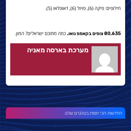
חילופים: פיקה (6), פויול (6), דאופלאו (5).
כמה מתוכם ישראלים? המון.
80,635 צופים בקאמפ נואו.
מערכת בארסה מאניה
החדשות הכי חמות בטלגרם שלנו