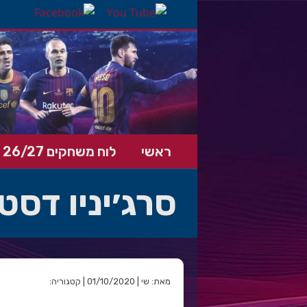
ראשי
לוח משחקים 26/27
סרג׳יניו דסט
מאת: שי | 01/10/2020 | קטגוריה: