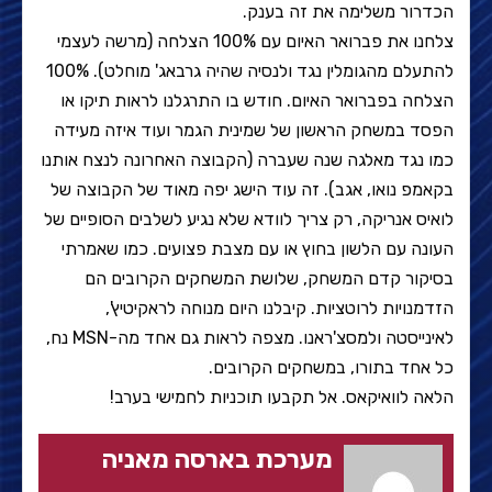
הכדרור משלימה את זה בענק.
צלחנו את פברואר האיום עם 100% הצלחה (מרשה לעצמי
להתעלם מהגומלין נגד ולנסיה שהיה גרבאג' מוחלט). 100%
הצלחה בפברואר האיום. חודש בו התרגלנו לראות תיקו או
הפסד במשחק הראשון של שמינית הגמר ועוד איזה מעידה
כמו נגד מאלגה שנה שעברה (הקבוצה האחרונה לנצח אותנו
בקאמפ נואו, אגב). זה עוד הישג יפה מאוד של הקבוצה של
לואיס אנריקה, רק צריך לוודא שלא נגיע לשלבים הסופיים של
העונה עם הלשון בחוץ או עם מצבת פצועים. כמו שאמרתי
בסיקור קדם המשחק, שלושת המשחקים הקרובים הם
הזדמנויות לרוטציות. קיבלנו היום מנוחה לראקיטיץ',
לאינייסטה ולמסצ'ראנו. מצפה לראות גם אחד מה-MSN נח,
כל אחד בתורו, במשחקים הקרובים.
הלאה לוואיקאס. אל תקבעו תוכניות לחמישי בערב!
מערכת בארסה מאניה