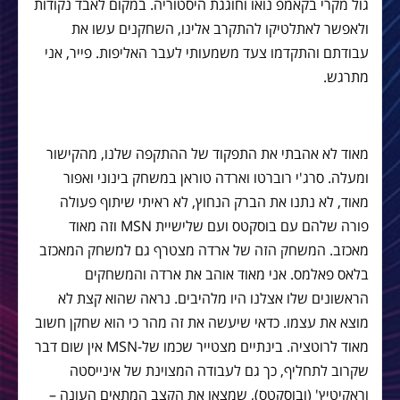
גול מקרי בקאמפ נואו וחוגגת היסטוריה. במקום לאבד נקודות
ולאפשר לאתלטיקו להתקרב אלינו, השחקנים עשו את
עבודתם והתקדמו צעד משמעותי לעבר האליפות. פייר, אני
מתרגש.
מאוד לא אהבתי את התפקוד של ההתקפה שלנו, מהקישור
ומעלה. סרג'י רוברטו וארדה טוראן במשחק בינוני ואפור
מאוד, לא נתנו את הברק הנחוץ, לא ראיתי שיתוף פעולה
פורה שלהם עם בוסקטס ועם שלישיית MSN וזה מאוד
מאכזב. המשחק הזה של ארדה מצטרף גם למשחק המאכזב
בלאס פאלמס. אני מאוד אוהב את ארדה והמשחקים
הראשונים שלו אצלנו היו מלהיבים. נראה שהוא קצת לא
מוצא את עצמו. כדאי שיעשה את זה מהר כי הוא שחקן חשוב
מאוד לרוטציה. בינתיים מצטייר שכמו של-MSN אין שום דבר
שקרוב לתחליף, כך גם לעבודה המצוינת של אינייסטה
וראקיטיץ' (ובוסקטס), שמצאו את הקצב המתאים העונה –