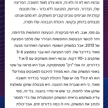
עכשיו הוא לא זה ולא זה, והוא צלע מאוד חשובה. הפריצה
שלו, הכדרור, הזריזות, התנועה ללא כדור – אלו תכונות
קטלניות שבימים טובים קוברים משחקים. לא סתם אנחנו
מנצחים בדוחק ובקושי. היכולת הגבוהה שלו חסרה.
גם מסי, אגב, לא חף מביקורת. הבעיטה החופשית מדהימה.
חזר לכושר הבעיטות החופשיות הנהדר שלו מלפני הפציעה
של 2013. אבל במשחק השוטף, הפציעה האחרונה פגעה
מאוד בדריבל שלו. לפני הפציעה הוא עבר בממוצע 5-6
שחקנים ב-90 דקות. עכשיו רואים משחקים עם 0 או 1
כדרורים. זה אולי "רק" סטטיסטיקה, אבל היא מראה על שינוי
באופי המשחק שלו. הוא מפחד להיכנס למאבקים צמודים?
הוא לא יכול? מה יש שם? היכולת לעבור בכדרור חשובה
מאוד, כי היא שוברת את ההגנה. היא מבטלת שחקן ומאלצת
שחקן אחר לחפות, כך שיש אי-סדר בהגנה. בלי זה, מסי
עדיין משתמש בראיית המשחק הפנומנלית שלו כדי למסור
ולנתב את המשחק, והיו לו כמה כדורים יפים, אבל יכולת