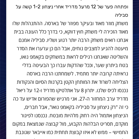
ופתחה פער של 12 מרעל מדריד אחרי ניצחון 1-2 קשה על
סביליה
משחק מוזר מאוד ובעיקר מפוזר של בארסה. ההתנהלות שלו
מאוד הזכירה לי משחק חוץ דווקא, כי בדרך כלל העונה בבית
אנחנו רואים משחק הרבה יותר רגוע ושליו. סביליה אמנם
מיעטה להגיע למצבים נוחים, אבל הם כן ערערו את הסדר
והשליטה שאנחנו רגילים לראות במשחקים בקאמפ נואו,
בטח ביתרון שער, וככל שהדקות עברו כך הבעיטה בדלי
נראיתה קרובה יותר מתמיד. לשמחתנו הרבה בארסה
הצליחה לשרוד את המותחן הקטן בקרנות הסיום והנקודות
נכנסו לכיס שלנו. יתרון 8 על אתלטיקו מדריד ו-12 על ריאל
מדריד ערב המחזור ה-27. אני מרגיש שהפורום אדיש עד כה
כי זה "רק ניצחון על סביליה בקאמפ נואו", אבל חברים,
הניצחון אתמול היה רחוק מלהיות מובטח. נכנסנו לפיגור
מוקדם, תסריט הבלהות הקבוע, מול קבוצה שנמצאת במקום
החמישי – ממש לא איזו קבוצת תחתית כמו אייבאר שגונבת