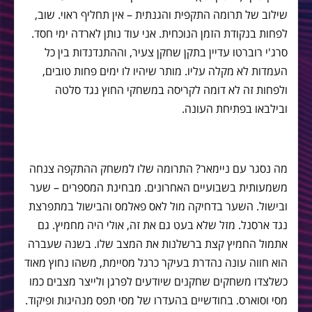
שילוב של תרומה התקפית והגנתית – אין תחליף ראוי. שוב,
לפחות בנקודת הזמן הנוכחית. אני עוד נותן לארדה ימי חסד.
סרג'י רוברטו עדיין בתקן שחקן צעיר, וההתנדנדות בין כל
העמדות לא מקלה עליו. מותר שיהיו לו ימים פחות טובים,
ולפחות זה לא דומה לקריסה במשחקי החוץ נגד סלטה
ובילבאו בפתיחת העונה.
מה נסגר עם ניימאר? התרומה שלו למשחק ההתקפה צנחה
משמעותית בשבועיים האחרונים. מבחינת המספרים – שער
ובישול. השער בדחיקה מול לאס פאלמס והבישול במתפרצת
נגד ארסנל. מזל שלא בעט גם את זה, אולי היה מחמיץ. גם
אתמול החמיץ קצת ברשלנות את המצב שלו. בשנה שעברה
הוא חווה עונה נהדרת בעיקר כרגל מסיימת, משהו נחוץ מאוד
כשלצדו משחקים שחקנים שיודעים לפרגן ולייצר מצבים כמו
מסי וסוארס. בחודשיים בהעדרו של מסי תפס מנהיגות ופיקוד.