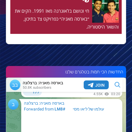
שי
חי ונושם בלאוגרנה מאז 1991. הקים את
״בארסה מאניה״ כפרויקט צד בתיכון,
והשאר היסטוריה.
החדשות הכי חמות בטלגרם שלנו