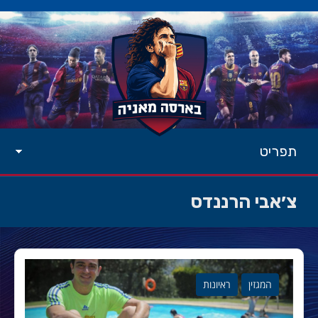
תפריט
צ׳אבי הרננדס
המגזין
ראיונות