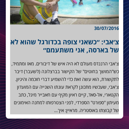
30/07/2016
צ׳אבי: ״כשאני צופה בכדורגל שהוא לא
של בארסה, אני משתעמם״
צ'אבי הרננדס מעולם לא היה איש של דיבורים. מאז ומתמיד,
כש"המושך בחוטים" של הקישור בברצלונה (לשעבר) דיבר
לתקשורת, הוא עשה זאת כדי להשמיע דברי חוכמה והיגיון.
צ'אבי, שעכשיו מתכונן לקראת עונתו השנייה עם המועדון
הקטארי, אל-סאד, קיים ראיון מקיף עם חאבייר מיגל, כתב
מעיתון "ספורט" הספרדי, לפני הצטרפותו למחנה האימונים
של קבוצתו באוסטריה. מראיין: איך…