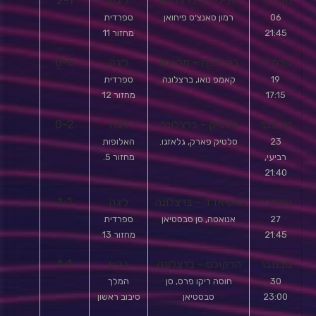
נובמבר
סביליה - ברצלונה
ליגה
2-1
06
רמון סאנצ׳ס פיחואן
ספרדית
21:45
מחזור 11
נובמבר
ברצלונה - מלאגה
ליגה
0-0
19
קאמפ נואו, ברצלונה
ספרדית
17:15
מחזור 12
נובמבר
סלטיק - ברצלונה
ליגת
0-2
23
סלטיק פארק, גלאזגו.
האלופות
רביעי,
מחזור 5.
21:40
נובמבר
סוסיאדד - ברצלונה
ליגה
1-1
27
אנואטה, סן סבסטיאן
ספרדית
21:45
מחזור 13
נובמבר
הרקולס - ברצלונה
גביע
1-1
30
חוסה ריקו פרס, סן
המלך
23:00
סבסטיאן
סיבוב ראשון