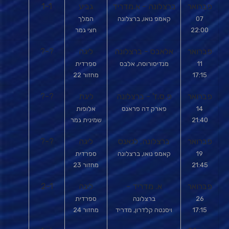
פברואר
ברצלונה - א.מדריד
גביע
1-1
07
קאמפ נואו, ברצלונה
המלך
22:00
חצי גמר
פברואר
אלאבס - ברצלונה
ליגה
?-?
11
מנדיסורוסה, אלבס
ספרדית
17:15
מחזור 22
פברואר
פ.ס.ז' - ברצלונה
ליגת
?-?
14
פארק דה פראנס
אלופות
21:40
שמינית גמר
פברואר
ברצלונה, לגאנס
ליגה
?-?
19
קאמפ נואו, ברצלונה
ספרדית
21:45
מחזור 23
פברואר
א. מדריד -
ליגה
2-1
26
ברצלונה
ספרדית
17:15
ויסנטה קלדרון, מדריד
מחזור 24