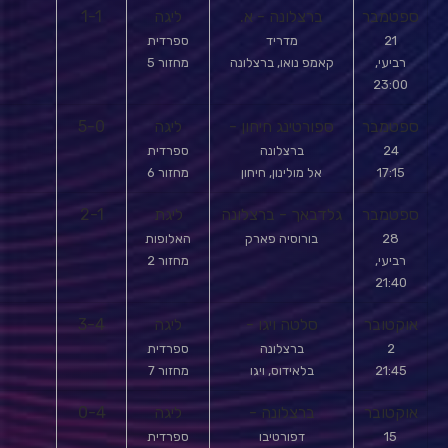
ספטמבר
ברצלונה - א.
ליגה
1-1
21
מדריד
ספרדית
רביעי,
קאמפ נואו, ברצלונה
מחזור 5
23:00
ספטמבר
ספורטינג חיחון -
ליגה
5-0
24
ברצלונה
ספרדית
17:15
אל מולינון, חיחון
מחזור 6
ספטמבר
גלדבאך - ברצלונה
ליגת
2-1
28
בורוסיה פארק
האלופות
רביעי,
מחזור 2
21:40
אוקטובר
סלטה ויגו -
ליגה
3-4
2
ברצלונה
ספרדית
21:45
בלאידוס, ויגו
מחזור 7
אוקטובר
ברצלונה -
ליגה
0-4
15
דפורטיבו
ספרדית