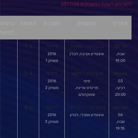
לחצו כאן לעונת המשחקים 2017/18
תאריך
המשחק
מסגרת
תוצאה
כרטיסי
למשח
יולי 30
ברצלונה - סלטיק
ידידות
1-3
שבת,
איצטדיון אביבה, דבלין
2016
19:00
משחק 1
אוגוסט
ברצלונה - לסטר
ידידות
2-4
03
סיטי
2016
רביעי,
פרינדס ארינה,
משחק 2
20:00
שטוקהולם
אוגוסט
ברצלונה - ליברפול
ידידות
4-0
06
איצטדיון וומבלי, לונדון
2016
שבת,
משחק 3
19:15